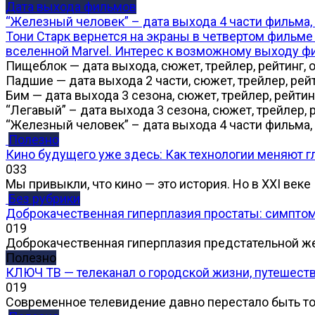
Дата выхода фильмов
“Железный человек” – дата выхода 4 части фильма, 
Тони Старк вернется на экраны в четвертом фильме
вселенной Marvel. Интерес к возможному выходу ф
Пищеблок — дата выхода, сюжет, трейлер, рейтинг,
Падшие — дата выхода 2 части, сюжет, трейлер, рей
Бим — дата выхода 3 сезона, сюжет, трейлер, рейтин
“Легавый” – дата выхода 3 сезона, сюжет, трейлер, 
“Железный человек” – дата выхода 4 части фильма, 
Полезно
Кино будущего уже здесь: Как технологии меняют г
0
33
Мы привыкли, что кино — это история. Но в XXI веке
Без рубрики
Доброкачественная гиперплазия простаты: симпто
0
19
Доброкачественная гиперплазия предстательной 
Полезно
КЛЮЧ ТВ — телеканал о городской жизни, путешест
0
19
Современное телевидение давно перестало быть т