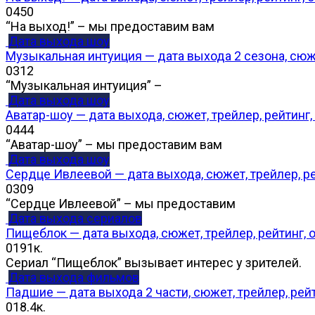
0
450
“На выход!” – мы предоставим вам
Дата выхода шоу
Музыкальная интуиция — дата выхода 2 сезона, сюже
0
312
“Музыкальная интуиция” –
Дата выхода шоу
Аватар-шоу — дата выхода, сюжет, трейлер, рейтинг
0
444
“Аватар-шоу” – мы предоставим вам
Дата выхода шоу
Сердце Ивлеевой — дата выхода, сюжет, трейлер, р
0
309
“Сердце Ивлеевой” – мы предоставим
Дата выхода сериалов
Пищеблок — дата выхода, сюжет, трейлер, рейтинг,
0
191к.
Сериал “Пищеблок” вызывает интерес у зрителей.
Дата выхода фильмов
Падшие — дата выхода 2 части, сюжет, трейлер, рей
0
18.4к.