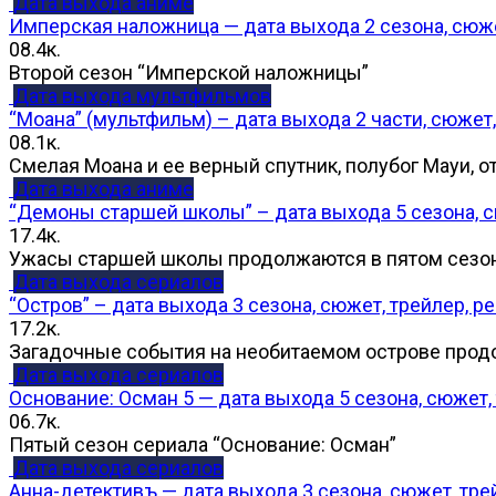
Дата выхода аниме
Имперская наложница — дата выхода 2 сезона, сюже
0
8.4к.
Второй сезон “Имперской наложницы”
Дата выхода мультфильмов
“Моана” (мультфильм) – дата выхода 2 части, сюжет,
0
8.1к.
Смелая Моана и ее верный спутник, полубог Мауи, 
Дата выхода аниме
“Демоны старшей школы” – дата выхода 5 сезона, с
1
7.4к.
Ужасы старшей школы продолжаются в пятом сезон
Дата выхода сериалов
“Остров” – дата выхода 3 сезона, сюжет, трейлер, р
1
7.2к.
Загадочные события на необитаемом острове про
Дата выхода сериалов
Основание: Осман 5 — дата выхода 5 сезона, сюжет,
0
6.7к.
Пятый сезон сериала “Основание: Осман”
Дата выхода сериалов
Анна-детективъ — дата выхода 3 сезона, сюжет, тре