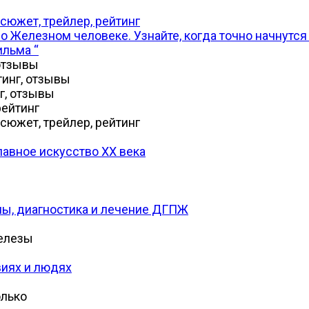
сюжет, трейлер, рейтинг
 о Железном человеке. Узнайте, когда точно начнутс
ильма “
 отзывы
тинг, отзывы
г, отзывы
рейтинг
сюжет, трейлер, рейтинг
лавное искусство XX века
мы, диагностика и лечение ДГПЖ
железы
виях и людях
олько