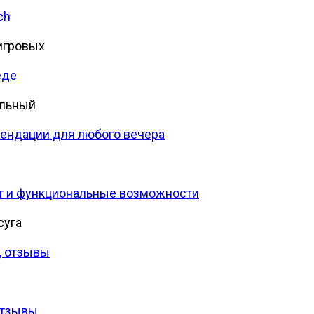
ch
игровых
еде
альный
ендации для любого вечера
ент и функциональные возможности
суга
, отзывы
 отзывы