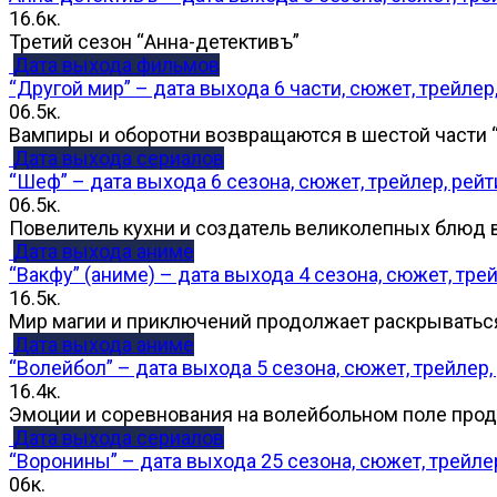
1
6.6к.
Третий сезон “Анна-детективъ”
Дата выхода фильмов
“Другой мир” – дата выхода 6 части, сюжет, трейлер
0
6.5к.
Вампиры и оборотни возвращаются в шестой части 
Дата выхода сериалов
“Шеф” – дата выхода 6 сезона, сюжет, трейлер, рейт
0
6.5к.
Повелитель кухни и создатель великолепных блюд
Дата выхода аниме
“Вакфу” (аниме) – дата выхода 4 сезона, сюжет, трей
1
6.5к.
Мир магии и приключений продолжает раскрыватьс
Дата выхода аниме
“Волейбол” – дата выхода 5 сезона, сюжет, трейлер,
1
6.4к.
Эмоции и соревнования на волейбольном поле про
Дата выхода сериалов
“Воронины” – дата выхода 25 сезона, сюжет, трейлер
0
6к.