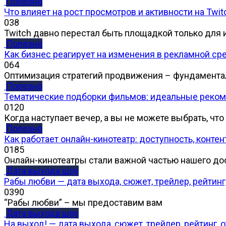
Полезно
Что влияет на рост просмотров и активности на Twit
0
38
Twitch давно перестал быть площадкой только для 
Полезно
Как бизнес реагирует на изменения в рекламной ср
0
64
Оптимизация стратегий продвижения – фундамент
Полезно
Тематические подборки фильмов: идеальные реком
0
120
Когда наступает вечер, а вы не можете выбрать, что
Полезно
Как работает онлайн-кинотеатр: доступность, конт
0
185
Онлайн-кинотеатры стали важной частью нашего до
Дата выхода шоу
Рабы любви — дата выхода, сюжет, трейлер, рейтинг
0
390
“Рабы любви” – мы предоставим вам
Дата выхода шоу
На выход! — дата выхода, сюжет, трейлер, рейтинг,