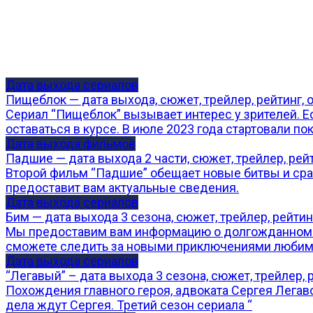
Дата выхода сериалов
Пищеблок — дата выхода, сюжет, трейлер, рейтинг,
Сериал “Пищеблок” вызывает интерес у зрителей. Е
оставаться в курсе. В июле 2023 года стартовали по
Дата выхода фильмов
Падшие — дата выхода 2 части, сюжет, трейлер, рей
Второй фильм “Падшие” обещает новые битвы и сраж
предоставит вам актуальные сведения.
Дата выхода сериалов
Бим — дата выхода 3 сезона, сюжет, трейлер, рейтин
Мы предоставим вам информацию о долгожданном тре
сможете следить за новыми приключениями любим
Дата выхода сериалов
“Легавый” – дата выхода 3 сезона, сюжет, трейлер, 
Похождения главного героя, адвоката Сергея Легаво
дела ждут Сергея. Третий сезон сериала “