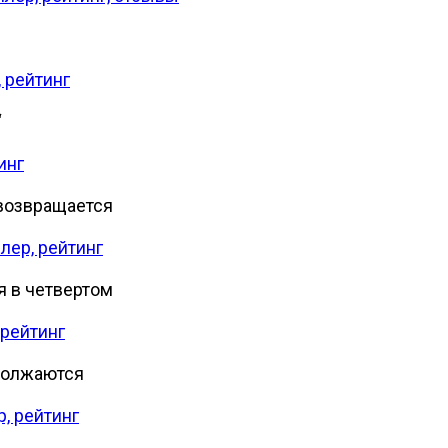
, рейтинг
“
инг
 возвращается
лер, рейтинг
я в четвертом
 рейтинг
должаются
, рейтинг