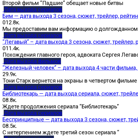
Второй фильм “Падшие” обещает новые битвы
Дата выхода сериалов
Бим — дата выхода 3 сезона, сюжет, трейлер, рейтин
0
12.8к.
Мы предоставим вам информацию о долгожданном
Дата выхода сериалов
“Легавый” – дата выхода 3 сезона, сюжет, трейлер, 
0
11.4к.
Похождения главного героя, адвоката Сергея Легав
Дата выхода фильмов
“Железный человек” – дата выхода 4 части фильма, 
2
9.9к.
Тони Старк вернется на экраны в четвертом фильме
Дата выхода сериалов
Библиотекарь — дата выхода сериала, сюжет, трейле
0
8.8к.
Ждете продолжения сериала “Библиотекарь”
Дата выхода сериалов
Беспринципные — дата выхода 3 сезона, сюжет, тре
0
8.5к.
С нетерпением ждете третий сезон сериала “