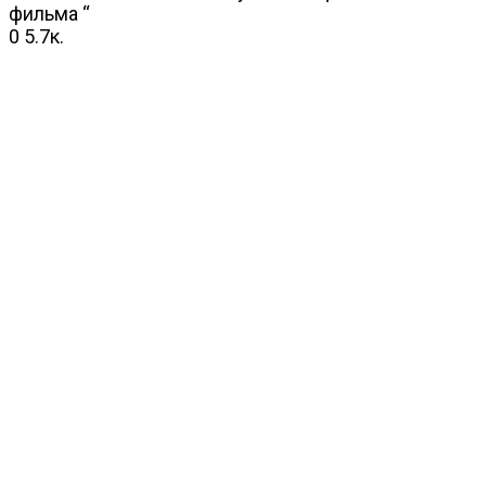
фильма “
0
5.7к.