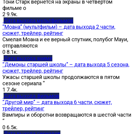
Тони Старк вернется на экраны в четвертом
фильме о
2
9.9к.
Дата выхода мультфильмов
“Моана” (мультфильм) – дата выхода 2 части,
сюжет, трейлер, рейтинг
Смелая Моана и ее верный спутник, полубог Мауи,
отправляются
0
8.1к.
Дата выхода аниме
“Демоны старшей школы” – дата выхода 5 сезона,
сюжет, трейлер, рейтинг
Ужасы старшей школы продолжаются в пятом
сезоне сериала “
1
7.4к.
Дата выхода фильмов
“Другой мир” – дата выхода 6 части, сюжет,
трейлер, рейтинг
Вампиры и оборотни возвращаются в шестой части
“
0
6.5к.
Дата выхода сериалов