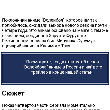
Поклонники аниме “Волейбол”, которое им так
полюбилось, ожидали выхода нового сезона почти
четыре года. Это аниме основано на манге с тем же
названием, созданной Харуити Фурудате.
Режиссером сериала был Мицунака Сусуму, а
сценарий написал Касимото Таку.
Посмотрите, когда стартует 5 сезон
“Волейбола” аниме в России и найдете
трейлер в конце нашей статьи.
Сюжет
Показ четвертой части сериала моментально