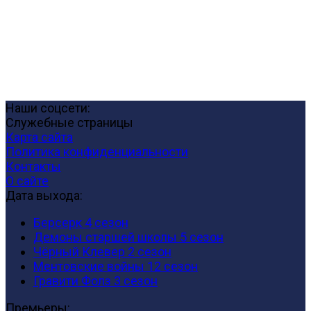
Наши соцсети:
Служебные страницы
Карта сайта
Политика конфиденциальности
Контакты
О сайте
Дата выхода:
Берсерк 4 сезон
Демоны старшей школы 5 сезон
Чёрный Клевер 2 сезон
Ментовские войны 12 сезон
Гравити Фолз 3 сезон
Премьеры: