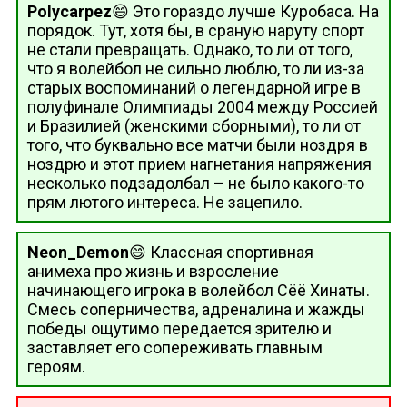
Polycarpez
😄 Это гораздо лучше Куробаса. На
порядок. Тут, хотя бы, в сраную наруту спорт
не стали превращать. Однако, то ли от того,
что я волейбол не сильно люблю, то ли из-за
старых воспоминаний о легендарной игре в
полуфинале Олимпиады 2004 между Россией
и Бразилией (женскими сборными), то ли от
того, что буквально все матчи были ноздря в
ноздрю и этот прием нагнетания напряжения
несколько подзадолбал – не было какого-то
прям лютого интереса. Не зацепило.
Neon_Demon
😄 Классная спортивная
анимеха про жизнь и взросление
начинающего игрока в волейбол Сёё Хинаты.
Смесь соперничества, адреналина и жажды
победы ощутимо передается зрителю и
заставляет его сопереживать главным
героям.