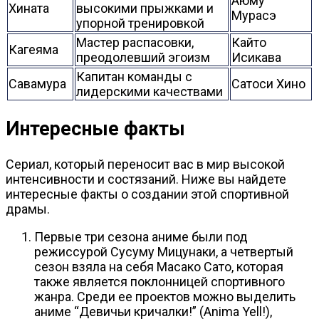
Аюму
Хината
высокими прыжками и
Мурасэ
упорной тренировкой
Мастер распасовки,
Кайто
Кагеяма
преодолевший эгоизм
Исикава
Капитан команды с
Савамура
Сатоси Хино
лидерскими качествами
Интересные факты
Сериал, который переносит вас в мир высокой
интенсивности и состязаний. Ниже вы найдете
интересные факты о создании этой спортивной
драмы.
Первые три сезона аниме были под
режиссурой Сусуму Мицунаки, а четвертый
сезон взяла на себя Масако Сато, которая
также является поклонницей спортивного
жанра. Среди ее проектов можно выделить
аниме “Девичьи кричалки!” (Anima Yell!),