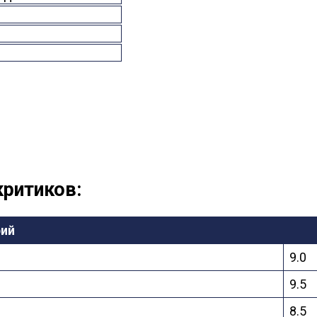
критиков:
рий
9.0
9.5
8.5