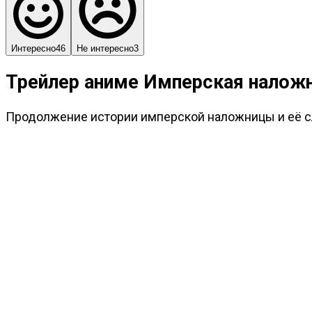
Интересно
46
Не интересно
3
Трейлер аниме Имперская наложн
Продолжение истории имперской наложницы и её с