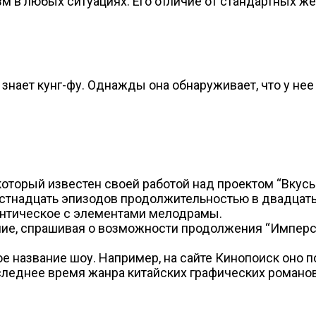
 в любых ситуациях. Его отличие от стандартных же
 знает кунг-фу. Однажды она обнаруживает, что у не
который известен своей работой над проектом “Вкус
естнадцать эпизодов продолжительностью в двадцат
антическое с элементами мелодрамы.
ие, спрашивая о возможности продолжения “Имперск
е название шоу. Например, на сайте Кинопоиск оно 
оследнее время жанра китайских графических романов