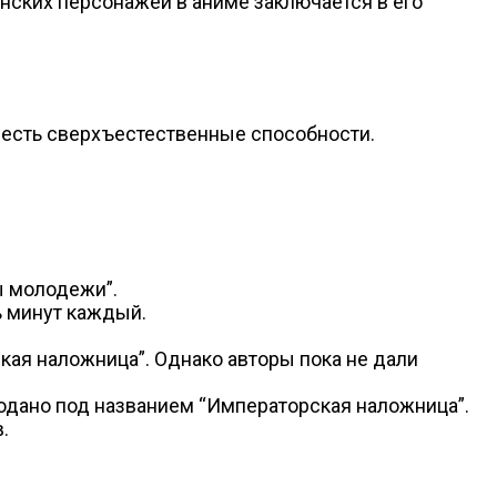
нских персонажей в аниме заключается в его
е есть сверхъестественные способности.
ы молодежи”.
ь минут каждый.
ая наложница”. Однако авторы пока не дали
подано под названием “Императорская наложница”.
.