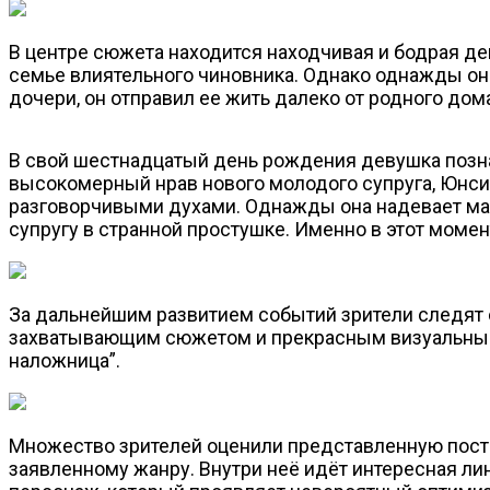
В центре сюжета находится находчивая и бодрая дев
семье влиятельного чиновника. Однако однажды она
дочери, он отправил ее жить далеко от родного дом
В свой шестнадцатый день рождения девушка позна
высокомерный нрав нового молодого супруга, Юнси 
разговорчивыми духами. Однажды она надевает маск
супругу в странной простушке. Именно в этот моме
За дальнейшим развитием событий зрители следят с
захватывающим сюжетом и прекрасным визуальным 
наложница”.
Множество зрителей оценили представленную поста
заявленному жанру. Внутри неё идёт интересная лин