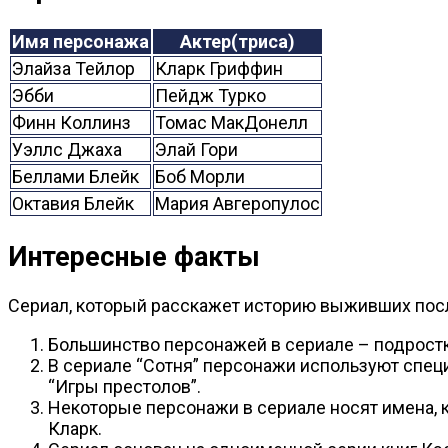
Имя персонажа
Актер(триса)
Элайза Тейлор
Кларк Гриффин
Эбби
Пейдж Турко
Финн Коллинз
Томас МакДонелл
Уэллс Джаха
Элай Гори
Беллами Блейк
Боб Морли
Октавия Блейк
Мария Авгеропулос
Интересные факты
Сериал, который расскажет историю выживших после
Большинство персонажей в сериале – подростки,
В сериале “Сотня” персонажи используют специ
“Игры престолов”.
Некоторые персонажи в сериале носят имена, 
Кларк.