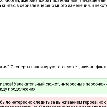
с Морган, американской писательницы, начавшей вып
 книгах, в сериале внесено много изменений, и неко
тня”. Эксперты анализируют его сюжет, научно-фант
ериалов! Увлекательный сюжет, интересные персонаж
 жду продолжения.
а было интересно следить за выживанием героев, но