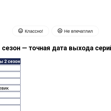
Классно!
Не впечатлил
 сезон — точная дата выхода сери
ы 2 сезон
евик