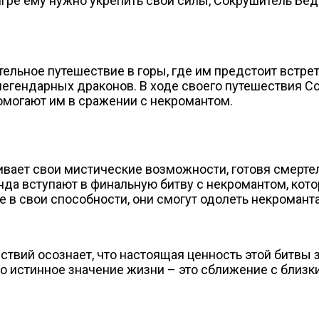
игре ему нужно укрепить свои силы, Сокрушитель Бе
ельное путешествие в горы, где им предстоит встре
легендарных драконов. В ходе своего путешествия С
омогают им в сражении с некромантом.
ивает свои мистические возможности, готовя смерте
анда вступают в финальную битву с некромантом, кот
в свои способности, они смогут одолеть некроманта 
вий осознает, что настоящая ценность этой битвы за
что истинное значение жизни – это сближение с близк