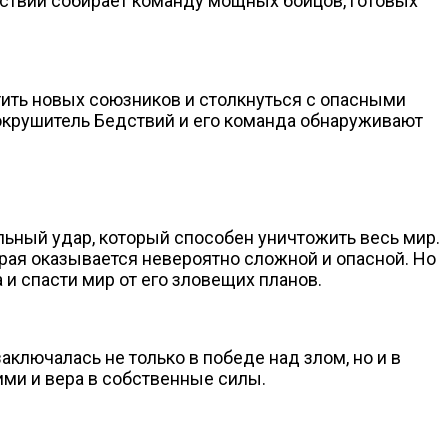
дствий собирает команду мощных бойцов, готовых
тить новых союзников и столкнуться с опасными
окрушитель Бедствий и его команда обнаруживают
льный удар, который способен уничтожить весь мир.
орая оказывается невероятно сложной и опасной. Но
и спасти мир от его зловещих планов.
ключалась не только в победе над злом, но и в
ими и вера в собственные силы.