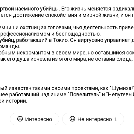
твой наемного убийцы. Его жизнь меняется радикальн
яется достижение спокойствия и мирной жизни, и он 
мниц и охотниц за головами, чья деятельность приве
 профессионализмом и беспощадностью.
бийц, работающий в Токио. Он виртуозно управляет 
команды.
злобным некромантом в своем мире, но оставшийся с
к его душа исчезла из этого мира, не оставив следа, 
ый известен такими своими проектами, как "Шумиха!",
ее работавший над аниме "Повелитель" и "Непутевый
й истории.
Интересно
Не интересно
1