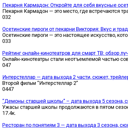
Пекарня Кармадон: Откройте для себя вкусные осет
Пекарня Кармадон — это место, где встречаются тр
0
32
Осетинские пироги от пекарни Виктория: Вкус и тра
Осетинские пироги — это настоящее искусство, кот
0
33
Рейтинг онлайн-кинотеатров для смарт ТВ: обзор л
Онлайн-кинотеатры стали неотъемлемой частью со
0
47
Интерстеллар — дата выхода 2 части, сюжет, трейле
Второй фильм “Интерстеллар 2”
0
447
“Демоны старшей школы” – дата выхода 5 сезона, с
Ужасы старшей школы продолжаются в пятом сезон
1
7.4к.
Ресторан по понятиям 3 — дата выхода 3 сезона, сюж