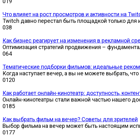
0
19
Что влияет на рост просмотров и активности на Twit
Twitch давно перестал быть площадкой только для 
0
38
Как бизнес реагирует на изменения в рекламной ср
Оптимизация стратегий продвижения – фундамент
0
64
Тематические подборки фильмов: идеальные реком
Когда наступает вечер, а вы не можете выбрать, что
0
120
Как работает онлайн-кинотеатр: доступность, конт
Онлайн-кинотеатры стали важной частью нашего до
0
185
Как выбрать фильм на вечер? Советы для зрителей
Выбор фильма на вечер может быть настоящим ис
0
177