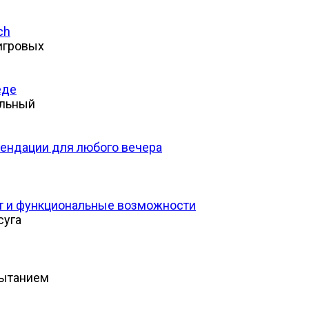
ch
игровых
еде
альный
ендации для любого вечера
ент и функциональные возможности
суга
пытанием