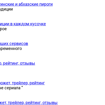
инские и абхазские пироги
адиции
диции в каждом кусочке
орое
учших сервисов
временного
р, рейтинг, отзывы
южет, трейлер, рейтинг
е сериала “
ет, трейлер, рейтинг, отзывы