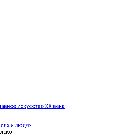
лавное искусство XX века
виях и людях
олько