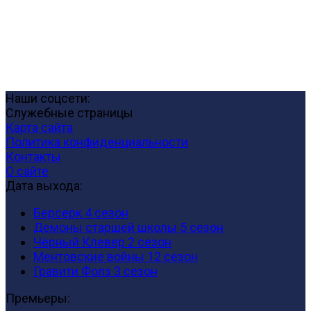
Наши соцсети:
Служебные страницы
Карта сайта
Политика конфиденциальности
Контакты
О сайте
Дата выхода:
Берсерк 4 сезон
Демоны старшей школы 5 сезон
Чёрный Клевер 2 сезон
Ментовские войны 12 сезон
Гравити Фолз 3 сезон
Премьеры: