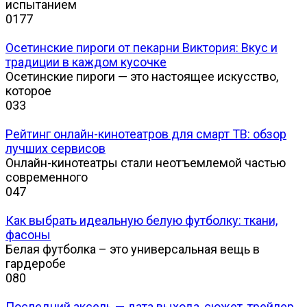
испытанием
0
177
Осетинские пироги от пекарни Виктория: Вкус и
традиции в каждом кусочке
Осетинские пироги — это настоящее искусство,
которое
0
33
Рейтинг онлайн-кинотеатров для смарт ТВ: обзор
лучших сервисов
Онлайн-кинотеатры стали неотъемлемой частью
современного
0
47
Как выбрать идеальную белую футболку: ткани,
фасоны
Белая футболка – это универсальная вещь в
гардеробе
0
80
Последний аксель — дата выхода, сюжет, трейлер,